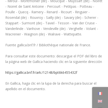
- Miroul - Montmonier (de) - Moucque - Muyssart (de) - Noiret
- Noiret de Saint Antoine - Percourt - Petitpas - Potteau -
Poulle - Quecq - Ramery - Renard - Ricourt - Ringuier -
Rosendal (de) - Rouvroy - Sailly (de) - Savary (de) - Scherer -
Stappart - Surmont (de) - Taviel - Tesson - Van der Cruise -
Vanderlinde - Vanhove - Vendeville (de) - Verghelle - Volant -
Wacrenier - Waignon (de) - Walrave - Wattepatte.
Fuente gallica.bnf.fr / Bibliothèque nationale de France.
Para consultar este documento: descargue el PDF del libro de
la página web de Gallica haciendo clic en la siguiente dirección
https://gallica.bnf.fr/ark:/12148/bpt6k6455432f
En Gallica, haga clic en la lupa de la derecha para buscar el
apellido en el documento.