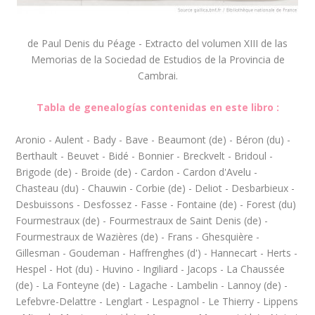
de Paul Denis du Péage - Extracto del volumen XIII de las
Memorias de la Sociedad de Estudios de la Provincia de
Cambrai.
Tabla de genealogías contenidas en este libro :
Aronio - Aulent - Bady - Bave - Beaumont (de) - Béron (du) -
Berthault - Beuvet - Bidé - Bonnier - Breckvelt - Bridoul -
Brigode (de) - Broide (de) - Cardon - Cardon d'Avelu -
Chasteau (du) - Chauwin - Corbie (de) - Deliot - Desbarbieux -
Desbuissons - Desfossez - Fasse - Fontaine (de) - Forest (du)
Fourmestraux (de) - Fourmestraux de Saint Denis (de) -
Fourmestraux de Wazières (de) - Frans - Ghesquière -
Gillesman - Goudeman - Haffrenghes (d') - Hannecart - Herts -
Hespel - Hot (du) - Huvino - Ingiliard - Jacops - La Chaussée
(de) - La Fonteyne (de) - Lagache - Lambelin - Lannoy (de) -
Lefebvre-Delattre - Lenglart - Lespagnol - Le Thierry - Lippens