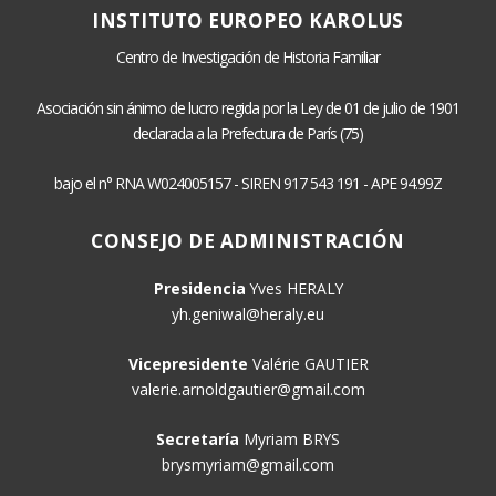
INSTITUTO EUROPEO KAROLUS
Centro de Investigación de Historia Familiar
Asociación sin ánimo de lucro regida por la Ley de 01 de julio de 1901
declarada a la Prefectura de París (75)
bajo el n° RNA W024005157 - SIREN 917 543 191 - APE 94.99Z
CONSEJO DE ADMINISTRACIÓN
Presidencia
Yves HERALY
yh.geniwal@heraly.eu
Vicepresidente
Valérie GAUTIER
valerie.arnoldgautier@gmail.com
Secretaría
Myriam BRYS
brysmyriam@gmail.com